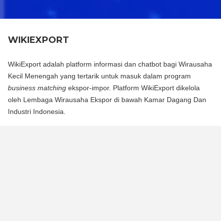
WIKIEXPORT
WikiExport adalah platform informasi dan chatbot bagi Wirausaha
Kecil Menengah yang tertarik untuk masuk dalam program
business matching
ekspor-impor. Platform WikiExport dikelola
oleh Lembaga Wirausaha Ekspor di bawah Kamar Dagang Dan
Industri Indonesia.
WikiExport adalah platform informasi dan chat bot bagi
Wirausaha Kecil Menengah yang tertarik untuk masuk dalam
program business matching ekspor-impor. Platform WikiExport
dikelola oleh Lembaga Wirausaha Ekspor di bawah Kamar
Dagang Dan Industri Indonesia.
WikiExport membantu membuka akses informasi dan
memberikan legitimasi layak ekspor bagi wirausaha.