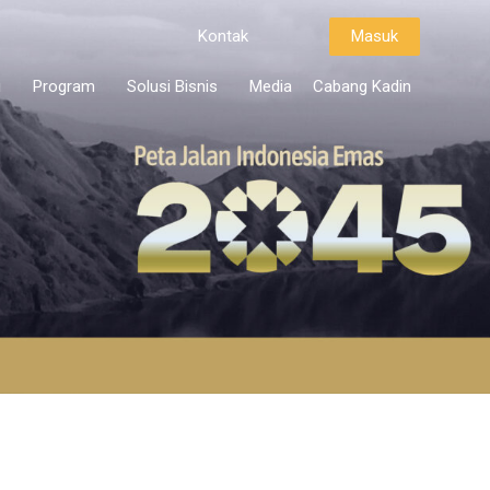
Kontak
Masuk
i
Program
Solusi Bisnis
Media
Cabang Kadin