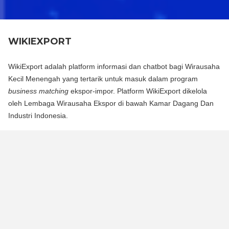
WIKIEXPORT
WikiExport adalah platform informasi dan chatbot bagi Wirausaha
Kecil Menengah yang tertarik untuk masuk dalam program
business matching
ekspor-impor. Platform WikiExport dikelola
oleh Lembaga Wirausaha Ekspor di bawah Kamar Dagang Dan
Industri Indonesia.
WikiExport adalah platform informasi dan chat bot bagi
Wirausaha Kecil Menengah yang tertarik untuk masuk dalam
program business matching ekspor-impor. Platform WikiExport
dikelola oleh Lembaga Wirausaha Ekspor di bawah Kamar
Dagang Dan Industri Indonesia.
WikiExport membantu membuka akses informasi dan
memberikan legitimasi layak ekspor bagi wirausaha.